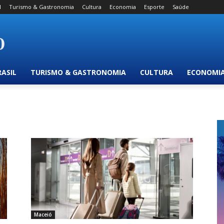
l
Turismo & Gastronomia
Cultura
Economia
Esporte
Saúde
RASIL
TURISMO & GASTRONOMIA
CULTURA
ECONOMI
Maceió