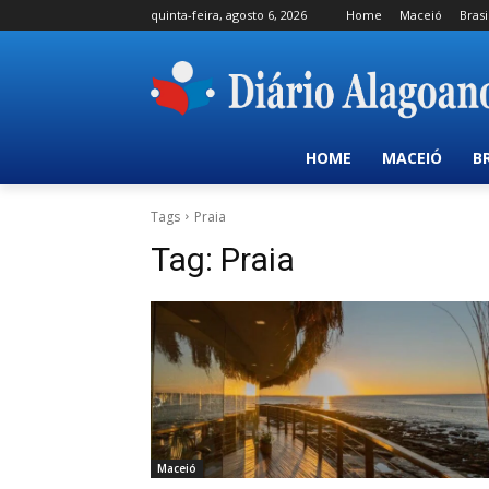
quinta-feira, agosto 6, 2026
Home
Maceió
Brasi
HOME
MACEIÓ
B
Tags
Praia
Tag:
Praia
Maceió