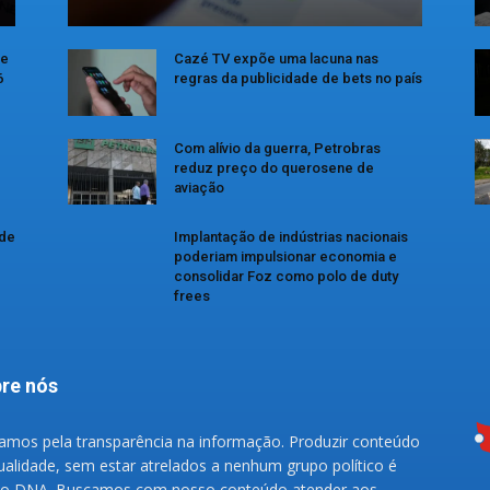
se
Cazé TV expõe uma lacuna nas
6
regras da publicidade de bets no país
Com alívio da guerra, Petrobras
reduz preço do querosene de
aviação
 de
Implantação de indústrias nacionais
poderiam impulsionar economia e
consolidar Foz como polo de duty
frees
re nós
amos pela transparência na informação. Produzir conteúdo
ualidade, sem estar atrelados a nenhum grupo político é
o DNA. Buscamos com nosso conteúdo atender aos