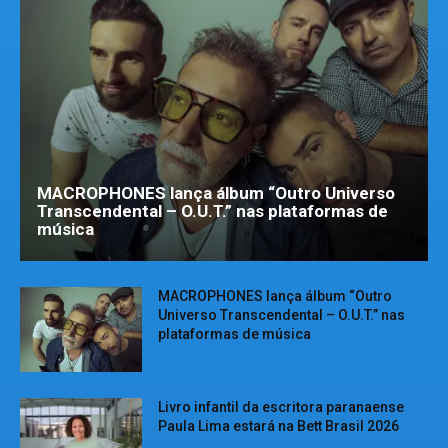
MACROPHONES lança álbum “Outro Universo
Transcendental – O.U.T.” nas plataformas de
música
MACROPHONES lança álbum “Outro
Universo Transcendental – O.U.T.” nas
plataformas de música
Livro infantil da escritora paranaense
Paula Lima estará na Bett Brasil 2026