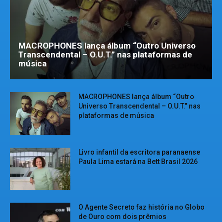
MACROPHONES lança álbum “Outro Universo
Transcendental – O.U.T.” nas plataformas de
música
MACROPHONES lança álbum “Outro
Universo Transcendental – O.U.T.” nas
plataformas de música
Livro infantil da escritora paranaense
Paula Lima estará na Bett Brasil 2026
O Agente Secreto faz história no Globo
de Ouro com dois prêmios