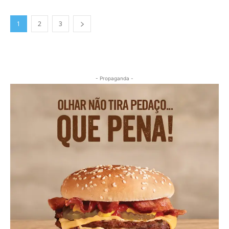
1
2
3
- Propaganda -