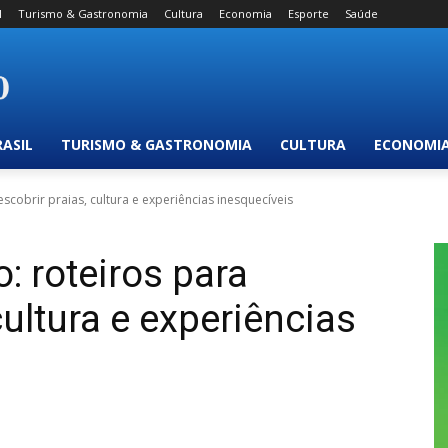
l
Turismo & Gastronomia
Cultura
Economia
Esporte
Saúde
RASIL
TURISMO & GASTRONOMIA
CULTURA
ECONOMI
escobrir praias, cultura e experiências inesquecíveis
o: roteiros para
cultura e experiências