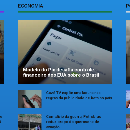
ECONOMIA
P
Modelo do Pix desafia controle
financeiro dos EUA sobre o Brasil
Cazé TV expõe uma lacuna nas
regras da publicidade de bets no país
se
Com alívio da guerra, Petrobras
6
reduz preço do querosene de
aviação