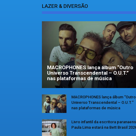
LAZER & DIVERSÃO
MACROPHONES lança álbum “Outro
Universo Transcendental – O.U.T.”
nas plataformas de música
MACROPHONES lança álbum “Outro
Universo Transcendental – O.U.T.”
nas plataformas de música
Livro infantil da escritora paranaen
Paula Lima estará na Bett Brasil 202