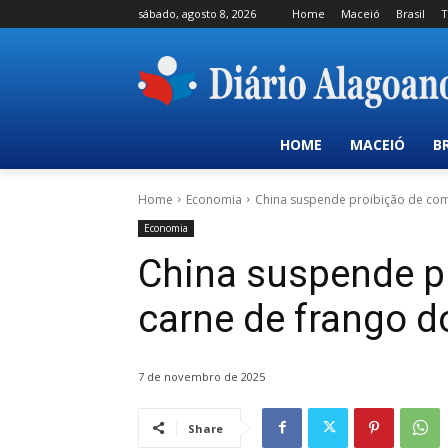
sábado, agosto 8, 2026
Home
Maceió
Brasil
T
HOME
MACEIÓ
B
Home
Economia
China suspende proibição de com
Economia
China suspende p
carne de frango do
7 de novembro de 2025
Share