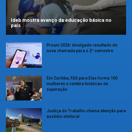
Ideb mostra avanço da educação básica no
país
Prouni 2026: divulgado resultado de
nova chamada para o 2º semestre
Em Curitiba, FAS para Elas forma 100
mulheres e celebra histórias de
superação
Justiça do Trabalho chama atenção para
assédio eleitoral