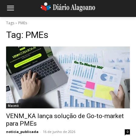
Tags
PMEs
Tag:
PMEs
Maceió
VENM_KA lança solução de Go-to-market
para PMEs
noticia_publicada
-
16 de junho de 2026
0