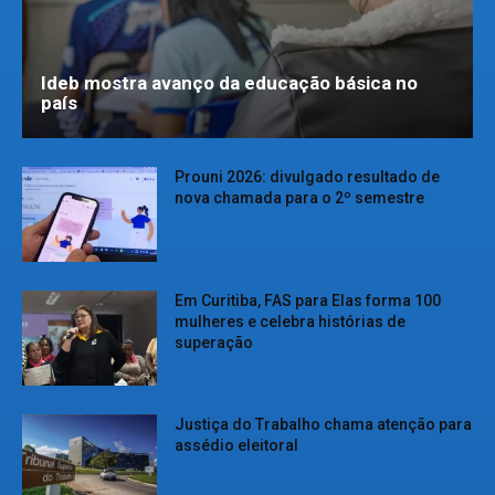
Ideb mostra avanço da educação básica no
país
Prouni 2026: divulgado resultado de
nova chamada para o 2º semestre
Em Curitiba, FAS para Elas forma 100
mulheres e celebra histórias de
superação
Justiça do Trabalho chama atenção para
assédio eleitoral