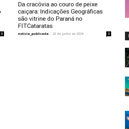
Da cracóvia ao couro de peixe
o
caiçara: Indicações Geográficas
o
são vitrine do Paraná no
FITCataratas
noticia_publicada
-
20 de junho de 2026
0
0