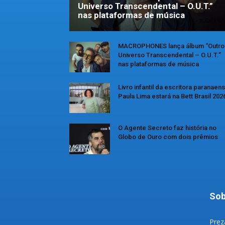
Universo Transcendental – O.U.T.”
nas plataformas de música
MACROPHONES lança álbum “Outro
Universo Transcendental – O.U.T.”
nas plataformas de música
Livro infantil da escritora paranaen
Paula Lima estará na Bett Brasil 202
O Agente Secreto faz história no
Globo de Ouro com dois prêmios
Sob
Prez