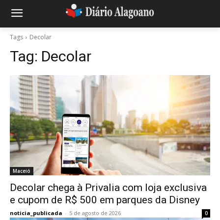
Tags
Decolar
Tag:
Decolar
Maceió
Decolar chega à Privalia com loja exclusiva
e cupom de R$ 500 em parques da Disney
noticia_publicada
-
5 de agosto de 2026
0