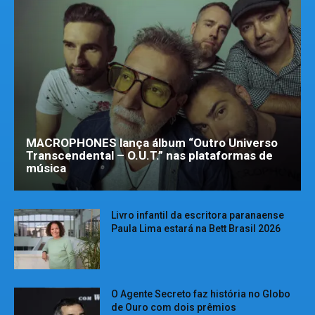
MACROPHONES lança álbum “Outro Universo
Transcendental – O.U.T.” nas plataformas de
música
Livro infantil da escritora paranaense
Paula Lima estará na Bett Brasil 2026
O Agente Secreto faz história no Globo
de Ouro com dois prêmios