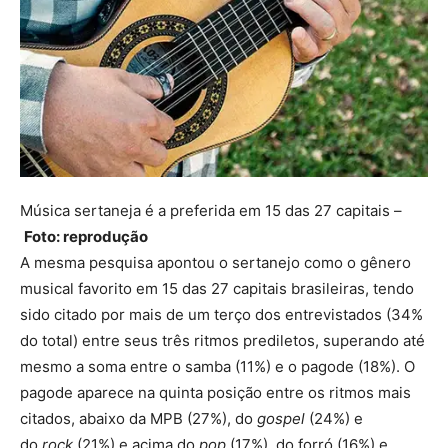
Música sertaneja é a preferida em 15 das 27 capitais –
Foto: reprodução
A mesma pesquisa apontou o sertanejo como o gênero
musical favorito em 15 das 27 capitais brasileiras, tendo
sido citado por mais de um terço dos entrevistados (34%
do total) entre seus três ritmos prediletos, superando até
mesmo a soma entre o samba (11%) e o pagode (18%). O
pagode aparece na quinta posição entre os ritmos mais
citados, abaixo da MPB (27%), do
gospel
(24%) e
do
rock
(21%) e acima do
pop
(17%), do forró (16%) e