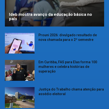
Ideb mostra avanço da educação básica no
país
Prouni 2026: divulgado resultado de
nova chamada para o 2º semestre
Em Curitiba, FAS para Elas forma 100
mulheres e celebra histórias de
superação
Justiça do Trabalho chama atenção para
assédio eleitoral