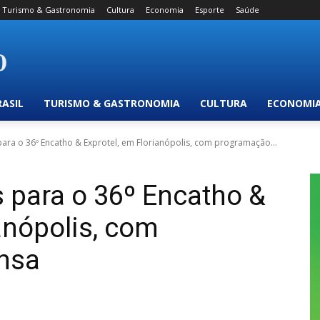
Turismo & Gastronomia
Cultura
Economia
Esporte
Saúde
RASIL
TURISMO & GASTRONOMIA
CULTURA
ECONOMI
para o 36º Encatho & Exprotel, em Florianópolis, com programação...
s para o 36º Encatho &
anópolis, com
nsa