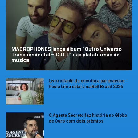
MACROPHONES lança álbum “Outro Universo
Transcendental – O.U.T.” nas plataformas de
música
Livro infantil da escritora paranaense
Paula Lima estará na Bett Brasil 2026
O Agente Secreto faz história no Globo
de Ouro com dois prêmios