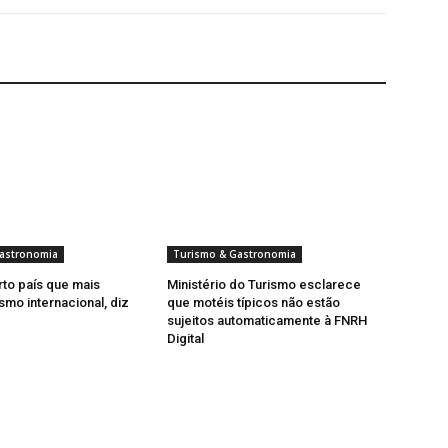
astronomia
Turismo & Gastronomia
rto país que mais
Ministério do Turismo esclarece
smo internacional, diz
que motéis típicos não estão
sujeitos automaticamente à FNRH
Digital