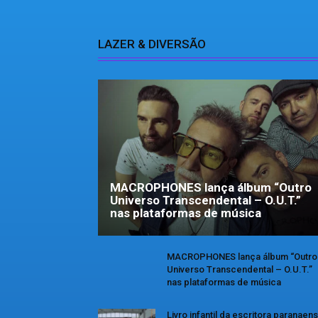
LAZER & DIVERSÃO
MACROPHONES lança álbum “Outro
Universo Transcendental – O.U.T.”
nas plataformas de música
MACROPHONES lança álbum “Outro
Universo Transcendental – O.U.T.”
nas plataformas de música
Livro infantil da escritora paranaen