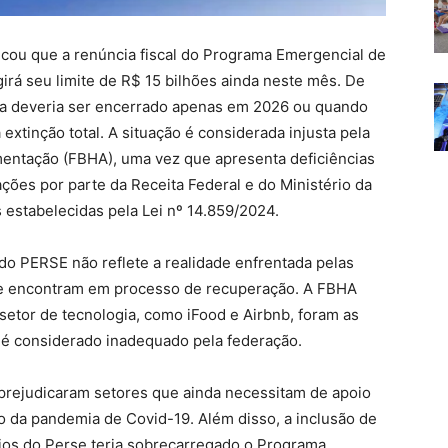
icou que a renúncia fiscal do Programa Emergencial de
irá seu limite de R$ 15 bilhões ainda neste mês. De
ma deveria ser encerrado apenas em 2026 ou quando
 extinção total. A situação é considerada injusta pela
entação (FBHA), uma vez que apresenta deficiências
ções por parte da Receita Federal e do Ministério da
estabelecidas pela Lei nº 14.859/2024.
o PERSE não reflete a realidade enfrentada pelas
se encontram em processo de recuperação. A FBHA
tor de tecnologia, como iFood e Airbnb, foram as
e é considerado inadequado pela federação.
 prejudicaram setores que ainda necessitam de apoio
o da pandemia de Covid-19. Além disso, a inclusão de
os do Perse teria sobrecarregado o Programa,