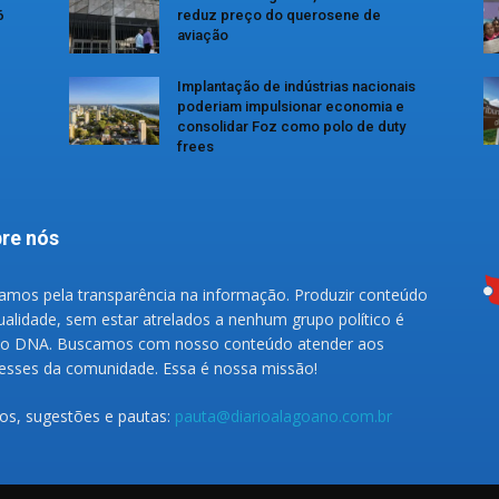
6
reduz preço do querosene de
aviação
Implantação de indústrias nacionais
poderiam impulsionar economia e
consolidar Foz como polo de duty
frees
re nós
amos pela transparência na informação. Produzir conteúdo
ualidade, sem estar atrelados a nenhum grupo político é
o DNA. Buscamos com nosso conteúdo atender aos
resses da comunidade. Essa é nossa missão!
gos, sugestões e pautas:
pauta@diarioalagoano.com.br