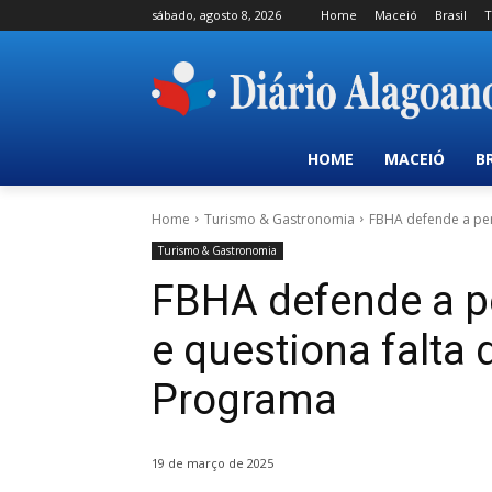
sábado, agosto 8, 2026
Home
Maceió
Brasil
T
HOME
MACEIÓ
B
Home
Turismo & Gastronomia
FBHA defende a perm
Turismo & Gastronomia
FBHA defende a p
e questiona falta 
Programa
19 de março de 2025