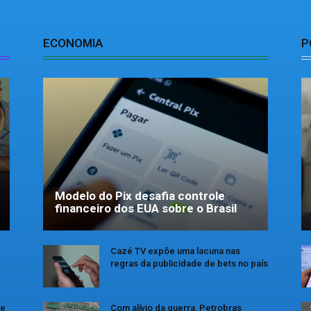
ECONOMIA
P
Modelo do Pix desafia controle
financeiro dos EUA sobre o Brasil
Cazé TV expõe uma lacuna nas
regras da publicidade de bets no país
se
Com alívio da guerra, Petrobras