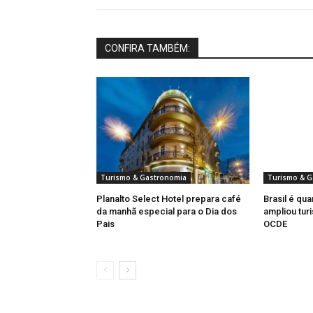
CONFIRA TAMBÉM:
Turismo & Gastronomia
Turismo & G
Planalto Select Hotel prepara café
Brasil é qua
da manhã especial para o Dia dos
ampliou turi
Pais
OCDE