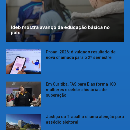
Ideb mostra avanço da educação básica no
país
Prouni 2026: divulgado resultado de
nova chamada para o 2º semestre
Em Curitiba, FAS para Elas forma 100
mulheres e celebra histórias de
superação
Justiça do Trabalho chama atenção para
assédio eleitoral