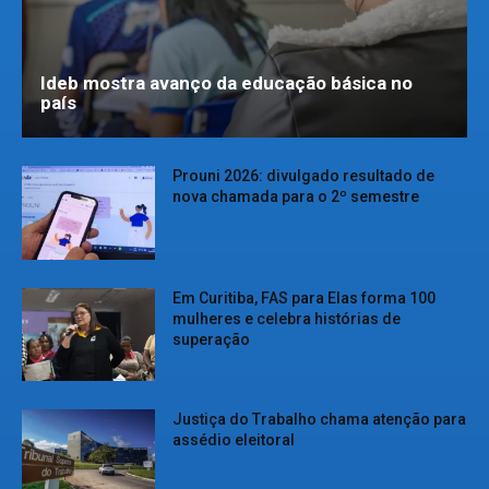
Ideb mostra avanço da educação básica no
país
Prouni 2026: divulgado resultado de
nova chamada para o 2º semestre
Em Curitiba, FAS para Elas forma 100
mulheres e celebra histórias de
superação
Justiça do Trabalho chama atenção para
assédio eleitoral