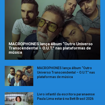
MACROPHONES lança álbum “Outro Universo
Transcendental – O.U.T.” nas plataformas de
música
MACROPHONES lança álbum “Outro
Universo Transcendental – O.U.T.” nas
plataformas de música
Livro infantil da escritora paranaense
Paula Lima estará na Bett Brasil 2026