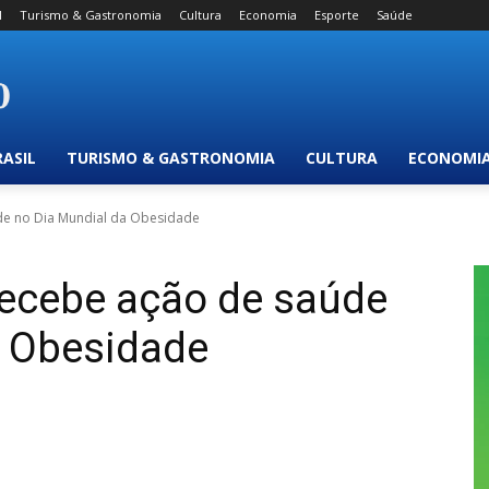
l
Turismo & Gastronomia
Cultura
Economia
Esporte
Saúde
RASIL
TURISMO & GASTRONOMIA
CULTURA
ECONOMI
de no Dia Mundial da Obesidade
recebe ação de saúde
a Obesidade