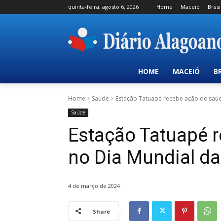
quinta-feira, agosto 6, 2026
Home
Maceió
Brasi
HOME
MACEIÓ
B
Home
Saúde
Estação Tatuapé recebe ação de saú
Saúde
Estação Tatuapé 
no Dia Mundial d
4 de março de 2024
Share