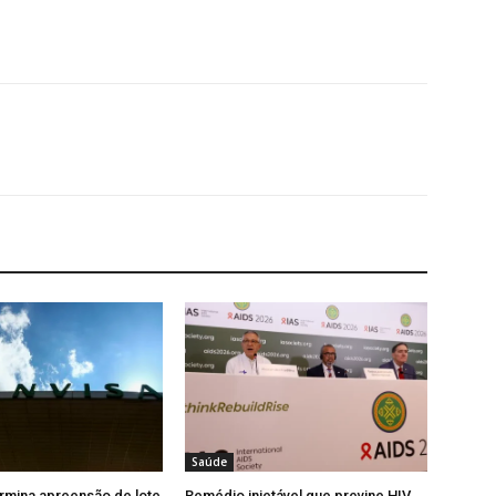
Saúde
rmina apreensão de lote
Remédio injetável que previne HIV