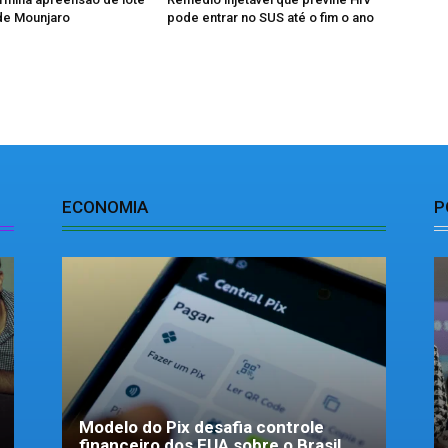
 de Mounjaro
pode entrar no SUS até o fim o ano
ECONOMIA
P
Modelo do Pix desafia controle
financeiro dos EUA sobre o Brasil