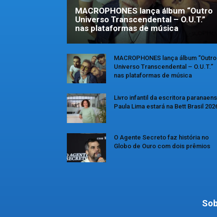
MACROPHONES lança álbum “Outro
Universo Transcendental – O.U.T.”
nas plataformas de música
MACROPHONES lança álbum “Outro
Universo Transcendental – O.U.T.”
nas plataformas de música
Livro infantil da escritora paranaen
Paula Lima estará na Bett Brasil 202
O Agente Secreto faz história no
Globo de Ouro com dois prêmios
Sob