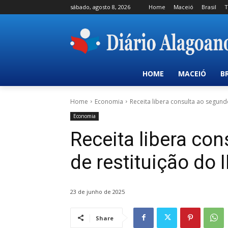
sábado, agosto 8, 2026
Home
Maceió
Brasil
T
HOME
MACEIÓ
B
Home
Economia
Receita libera consulta ao segundo
Economia
Receita libera con
de restituição do 
23 de junho de 2025
Share