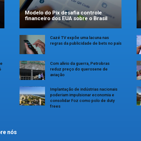
Modelo do Pix desafia controle
financeiro dos EUA sobre o Brasil
Cazé TV expõe uma lacuna nas
regras da publicidade de bets no país
se
Com alívio da guerra, Petrobras
6
reduz preço do querosene de
aviação
Implantação de indústrias nacionais
poderiam impulsionar economia e
consolidar Foz como polo de duty
frees
re nós