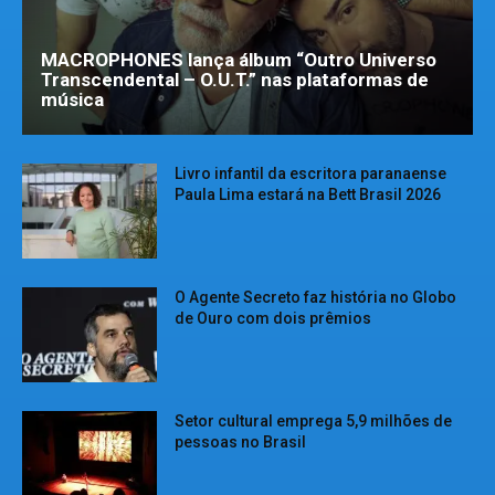
MACROPHONES lança álbum “Outro Universo
Transcendental – O.U.T.” nas plataformas de
música
Livro infantil da escritora paranaense
Paula Lima estará na Bett Brasil 2026
O Agente Secreto faz história no Globo
de Ouro com dois prêmios
Setor cultural emprega 5,9 milhões de
pessoas no Brasil