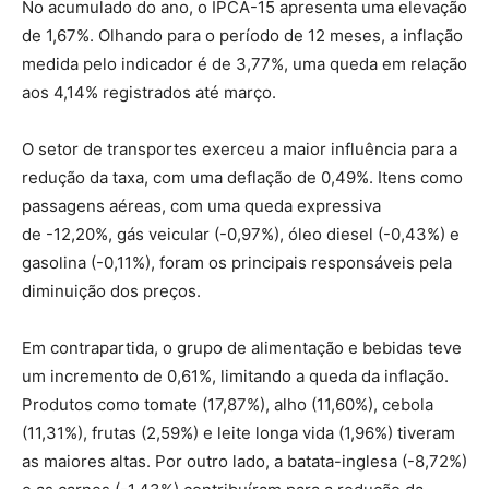
No acumulado do ano, o IPCA-15 apresenta uma elevação
de
1,67%
. Olhando para o período de 12 meses, a inflação
medida pelo indicador é de
3,77%
, uma queda em relação
aos
4,14%
registrados até março.
O setor de transportes exerceu a maior influência para a
redução da taxa, com uma deflação de
0,49%
. Itens como
passagens aéreas, com uma queda expressiva
de
-12,20%
, gás veicular
(-0,97%)
, óleo diesel
(-0,43%)
e
gasolina
(-0,11%)
, foram os principais responsáveis pela
diminuição dos preços.
Em contrapartida, o grupo de alimentação e bebidas teve
um incremento de
0,61%
, limitando a queda da inflação.
Produtos como tomate (
17,87%
), alho (
11,60%
), cebola
(
11,31%
), frutas (
2,59%
) e leite longa vida (
1,96%
) tiveram
as maiores altas. Por outro lado, a batata-inglesa (
-8,72%
)