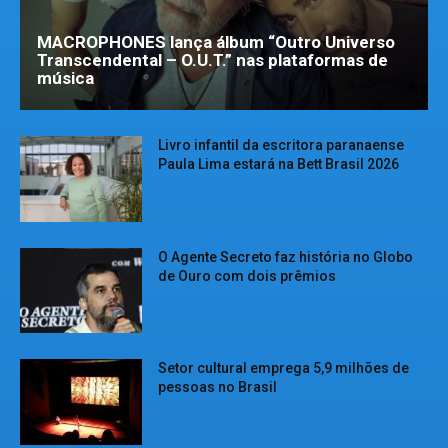
MACROPHONES lança álbum “Outro Universo
Transcendental – O.U.T.” nas plataformas de
música
Livro infantil da escritora paranaense
Paula Lima estará na Bett Brasil 2026
O Agente Secreto faz história no Globo
de Ouro com dois prêmios
Setor cultural emprega 5,9 milhões de
pessoas no Brasil