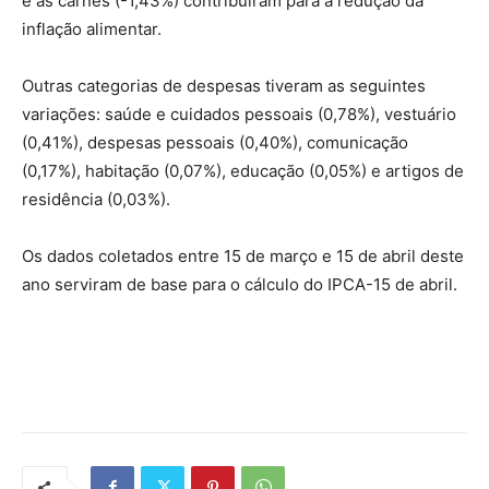
e as carnes (
-1,43%
) contribuíram para a redução da
inflação alimentar.
Outras categorias de despesas tiveram as seguintes
variações: saúde e cuidados pessoais (
0,78%
), vestuário
(
0,41%
), despesas pessoais (
0,40%
), comunicação
(
0,17%
), habitação (
0,07%
), educação (
0,05%
) e artigos de
residência (
0,03%
).
Os dados coletados entre 15 de março e 15 de abril deste
ano serviram de base para o cálculo do IPCA-15 de abril.