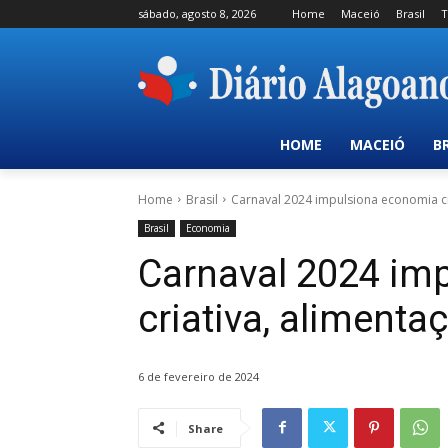
sábado, agosto 8, 2026
Home
Maceió
Brasil
T
HOME
MACEIÓ
B
Home
Brasil
Carnaval 2024 impulsiona economia cri
Brasil
Economia
Carnaval 2024 im
criativa, alimenta
6 de fevereiro de 2024
Share