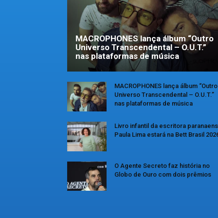
MACROPHONES lança álbum “Outro
Universo Transcendental – O.U.T.”
nas plataformas de música
MACROPHONES lança álbum “Outro
Universo Transcendental – O.U.T.”
nas plataformas de música
Livro infantil da escritora paranaen
Paula Lima estará na Bett Brasil 202
O Agente Secreto faz história no
Globo de Ouro com dois prêmios