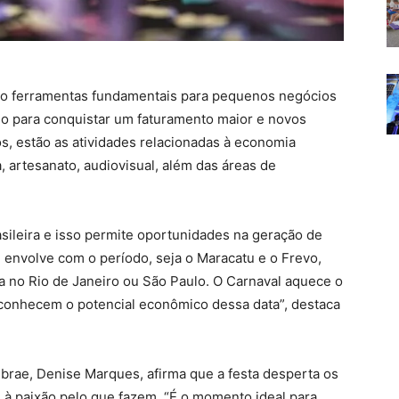
são ferramentas fundamentais para pequenos negócios
no para conquistar um faturamento maior e novos
s, estão as atividades relacionadas à economia
, artesanato, audiovisual, além das áreas de
sileira e isso permite oportunidades na geração de
e envolve com o período, seja o Maracatu e o Frevo,
no Rio de Janeiro ou São Paulo. O Carnaval aquece o
conhecem o potencial econômico dessa data”, destaca
brae, Denise Marques, afirma que a festa desperta os
à paixão pelo que fazem. “É o momento ideal para