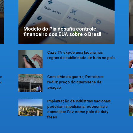
Modelo do Pix desafia controle
financeiro dos EUA sobre o Brasil
Cazé TV expõe uma lacuna nas
regras da publicidade de bets no país
se
Com alívio da guerra, Petrobras
6
reduz preço do querosene de
aviação
Implantação de indústrias nacionais
poderiam impulsionar economia e
consolidar Foz como polo de duty
frees