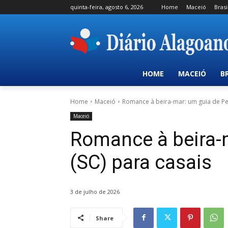
quinta-feira, agosto 6, 2026
Home
Maceió
Brasi
HOME
MACEIÓ
B
Home
Maceió
Romance à beira-mar: um guia de Pe
Maceió
Romance à beira-
(SC) para casais
3 de julho de 2026
Share