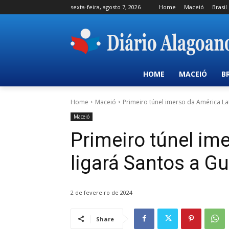
sexta-feira, agosto 7, 2026
Home
Maceió
Brasil
HOME
MACEIÓ
B
Home
Maceió
Primeiro túnel imerso da América Lat
Maceió
Primeiro túnel im
ligará Santos a Gu
2 de fevereiro de 2024
Share