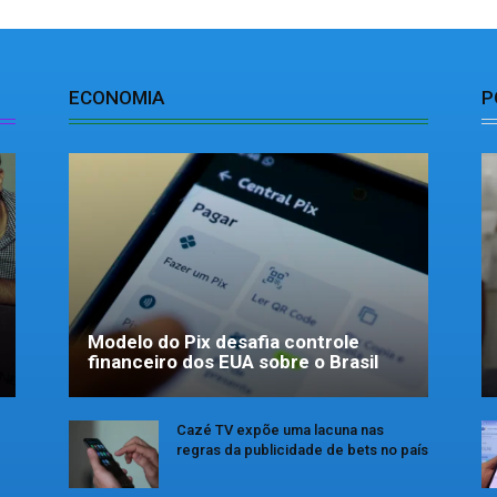
ECONOMIA
P
Modelo do Pix desafia controle
financeiro dos EUA sobre o Brasil
Cazé TV expõe uma lacuna nas
regras da publicidade de bets no país