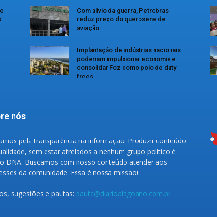
se
Com alívio da guerra, Petrobras
6
reduz preço do querosene de
aviação
Implantação de indústrias nacionais
poderiam impulsionar economia e
consolidar Foz como polo de duty
frees
re nós
amos pela transparência na informação. Produzir conteúdo
ualidade, sem estar atrelados a nenhum grupo político é
o DNA. Buscamos com nosso conteúdo atender aos
resses da comunidade. Essa é nossa missão!
gos, sugestões e pautas:
pauta@diarioalagoano.com.br