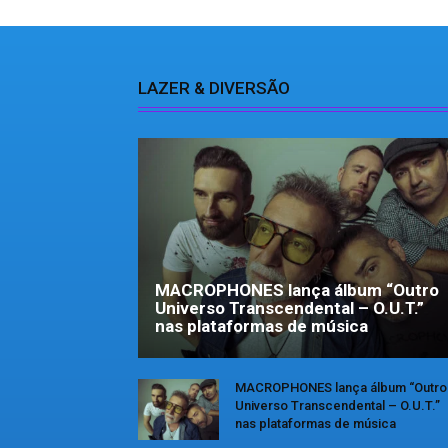
LAZER & DIVERSÃO
MACROPHONES lança álbum “Outro
Universo Transcendental – O.U.T.”
nas plataformas de música
MACROPHONES lança álbum “Outro
Universo Transcendental – O.U.T.”
nas plataformas de música