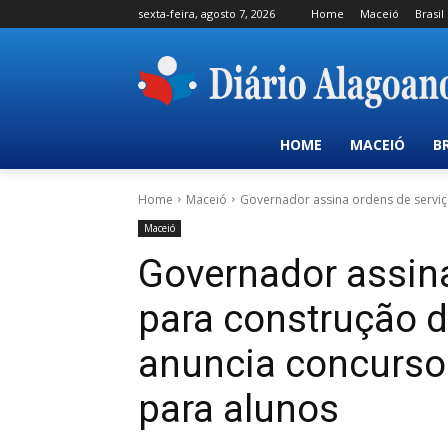
sexta-feira, agosto 7, 2026
Home
Maceió
Brasil
HOME
MACEIÓ
B
Home
Maceió
Governador assina ordens de serviço
Maceió
Governador assina
para construção d
anuncia concurso 
para alunos