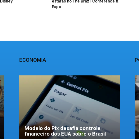
 Disney
estarão no The Brazil Conference &
Expo
ECONOMIA
P
Modelo do Pix desafia controle
financeiro dos EUA sobre o Brasil