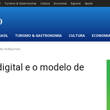
l
Turismo & Gastronomia
Cultura
Economia
Esporte
Saúde
RASIL
TURISMO & GASTRONOMIA
CULTURA
ECONOMI
de multiportas
igital e o modelo de