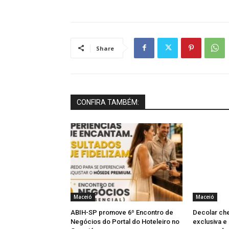
Share
CONFIRA TAMBÉM:
Maceió
Maceió
ABIH-SP promove 6º Encontro de
Decolar che
Negócios do Portal do Hoteleiro no
exclusiva 