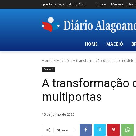
quinta-feira, agosto 6, 2026
Home
Maceió
Brasi
HOME
MACEIÓ
B
Home
Maceió
A transformação digital e o modelo 
Maceió
A transformação d
multiportas
15 de junho de 2026
Share