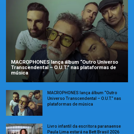
MACROPHONES lança álbum “Outro Universo
Transcendental – O.U.T.” nas plataformas de
música
MACROPHONES lança álbum “Outro
Universo Transcendental – O.U.T.” nas
plataformas de música
Livro infantil da escritora paranaense
Paula Lima estará na Bett Brasil 2026