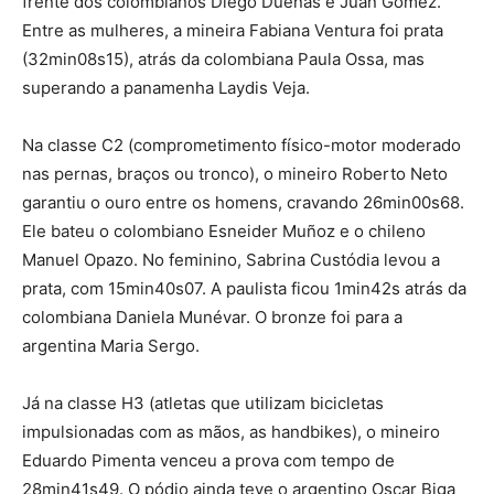
frente dos colombianos Diego Dueñas e Juan Gómez.
Entre as mulheres, a mineira Fabiana Ventura foi prata
(32min08s15), atrás da colombiana Paula Ossa, mas
superando a panamenha Laydis Veja.
Na classe C2 (comprometimento físico-motor moderado
nas pernas, braços ou tronco), o mineiro Roberto Neto
garantiu o ouro entre os homens, cravando 26min00s68.
Ele bateu o colombiano Esneider Muñoz e o chileno
Manuel Opazo. No feminino, Sabrina Custódia levou a
prata, com 15min40s07. A paulista ficou 1min42s atrás da
colombiana Daniela Munévar. O bronze foi para a
argentina Maria Sergo.
Já na classe H3 (atletas que utilizam bicicletas
impulsionadas com as mãos, as handbikes), o mineiro
Eduardo Pimenta venceu a prova com tempo de
28min41s49. O pódio ainda teve o argentino Oscar Biga