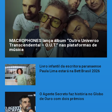
MACROPHONES lança álbum “Outro Universo
Transcendental – O.U.T.” nas plataformas de
música
Livro infantil da escritora paranaense
Paula Lima estará na Bett Brasil 2026
O Agente Secreto faz história no Globo
de Ouro com dois prêmios