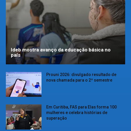
Ideb mostra avanço da educação básica no
país
Prouni 2026: divulgado resultado de
nova chamada para o 2º semestre
Em Curitiba, FAS para Elas forma 100
mulheres e celebra histórias de
superação