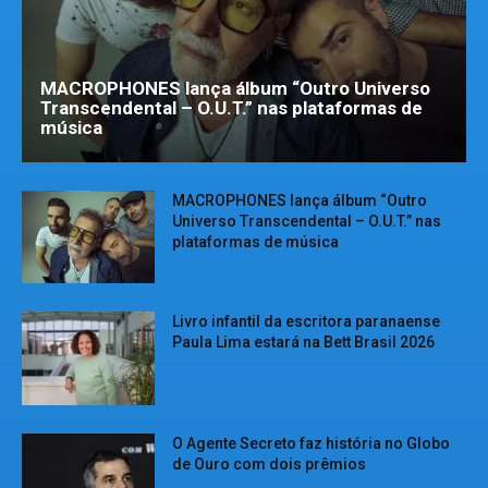
MACROPHONES lança álbum “Outro Universo
Transcendental – O.U.T.” nas plataformas de
música
MACROPHONES lança álbum “Outro
Universo Transcendental – O.U.T.” nas
plataformas de música
Livro infantil da escritora paranaense
Paula Lima estará na Bett Brasil 2026
O Agente Secreto faz história no Globo
de Ouro com dois prêmios