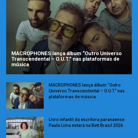
MACROPHONES lança álbum “Outro Universo
Transcendental – O.U.T.” nas plataformas de
música
MACROPHONES lança álbum “Outro
Universo Transcendental – O.U.T.” nas
plataformas de música
Livro infantil da escritora paranaense
Paula Lima estará na Bett Brasil 2026