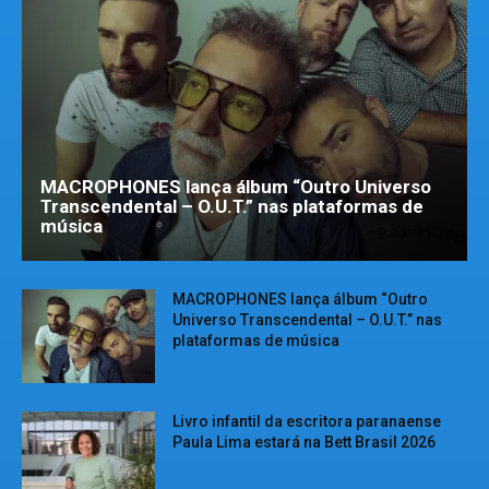
MACROPHONES lança álbum “Outro Universo
Transcendental – O.U.T.” nas plataformas de
música
MACROPHONES lança álbum “Outro
Universo Transcendental – O.U.T.” nas
plataformas de música
Livro infantil da escritora paranaense
Paula Lima estará na Bett Brasil 2026