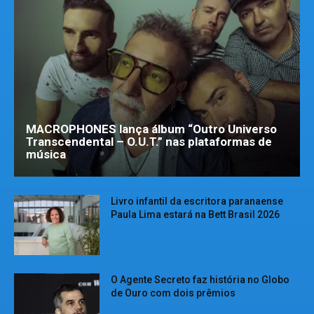
MACROPHONES lança álbum “Outro Universo
Transcendental – O.U.T.” nas plataformas de
música
Livro infantil da escritora paranaense
Paula Lima estará na Bett Brasil 2026
O Agente Secreto faz história no Globo
de Ouro com dois prêmios