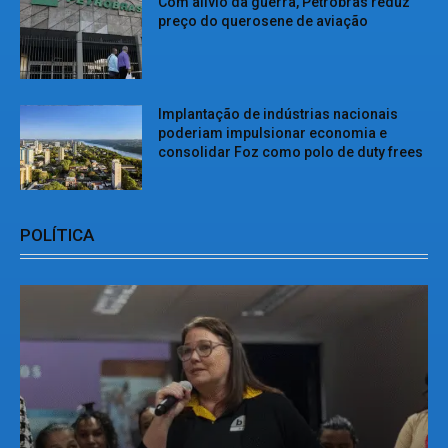
Com alívio da guerra, Petrobras reduz
preço do querosene de aviação
Implantação de indústrias nacionais
poderiam impulsionar economia e
consolidar Foz como polo de duty frees
POLÍTICA