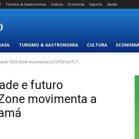
l
Turismo & Gastronomia
Cultura
Economia
Esporte
Saúde
RASIL
TURISMO & GASTRONOMIA
CULTURA
ECONOMI
ntável: Tech Zone movimenta a COP30 no PCT...
ade e futuro
h Zone movimenta a
uamá