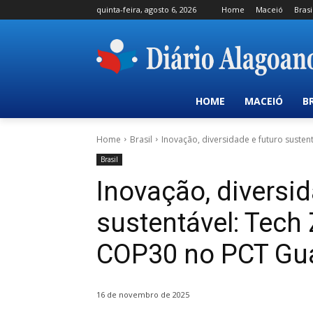
quinta-feira, agosto 6, 2026
Home
Maceió
Brasi
HOME
MACEIÓ
B
Home
Brasil
Inovação, diversidade e futuro suste
Brasil
Inovação, diversid
sustentável: Tec
COP30 no PCT G
16 de novembro de 2025