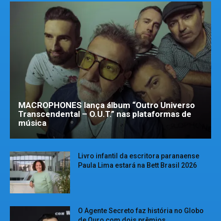
MACROPHONES lança álbum “Outro Universo
Transcendental – O.U.T.” nas plataformas de
música
Livro infantil da escritora paranaense
Paula Lima estará na Bett Brasil 2026
O Agente Secreto faz história no Globo
de Ouro com dois prêmios