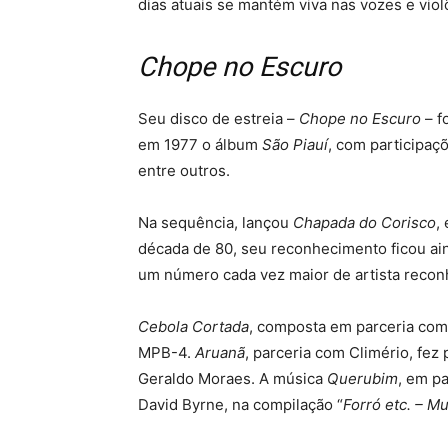
dias atuais se mantém viva nas vozes e violõ
Chope no Escuro
Seu disco de estreia –
Chope no Escuro
– f
em 1977 o álbum
São Piauí
, com participaç
entre outros.
Na sequência, lançou
Chapada do Corisco
,
década de 80, seu reconhecimento ficou ai
um número cada vez maior de artista recon
Cebola Cortada
, composta em parceria com 
MPB-4.
Aruanã
, parceria com Climério, fez 
Geraldo Moraes. A música
Querubim
, em p
David Byrne, na compilação “
Forró etc. – Mu