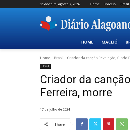
sexta-feira, agosto 7, 2026
Home
Maceió
Brasil
HOME
MACEIÓ
B
Home
Brasil
Criador da canção Revelação, Clodo F
Brasil
Criador da canção
Ferreira, morre
17 de julho de 2024
Share