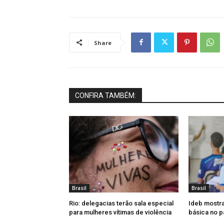
Share
CONFIRA TAMBÉM:
Brasil
Brasil
Rio: delegacias terão sala especial
Ideb mostr
para mulheres vítimas de violência
básica no p