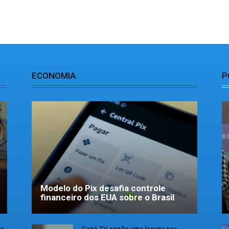
ECONOMIA
P
Modelo do Pix desafia controle
financeiro dos EUA sobre o Brasil
se
Cazé TV expõe uma lacuna nas